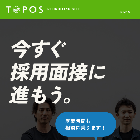
株式会社トポスエンター
RECRUITING SITE
t
MENU
o
g
g
l
e
n
a
v
i
g
a
t
i
o
n
就業時間も
相談に乗ります！